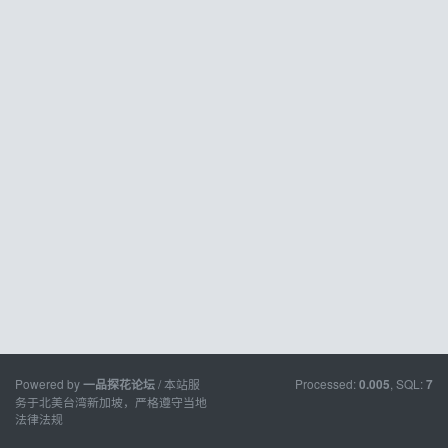
Powered by
/ 本站服
Processed:
, SQL:
一品探花论坛
0.005
7
务于北美台湾新加坡，严格遵守当地
法律法规