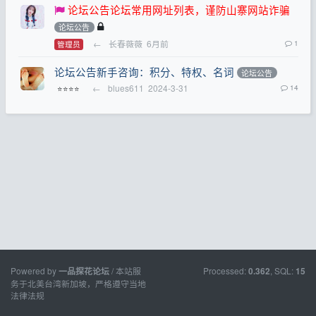
论坛公告论坛常用网址列表，谨防山寨网站诈骗
论坛公告
←
长春薇薇
6月前
1
管理员
论坛公告新手咨询：积分、特权、名词
论坛公告
←
blues611
2024-3-31
14
⭐⭐⭐⭐
Powered by
/ 本站服
Processed:
, SQL:
一品探花论坛
0.362
15
务于北美台湾新加坡，严格遵守当地
法律法规