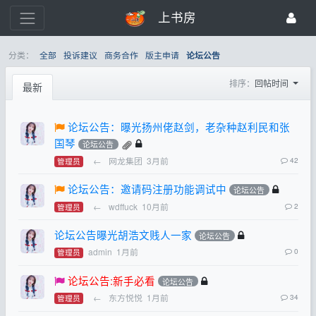
上书房
分类：
全部
投诉建议
商务合作
版主申请
论坛公告
排序：
回帖时间
最新
论坛公告：曝光扬州佬赵剑，老杂种赵利民和张
国琴
论坛公告
←
网龙集团
3月前
42
管理员
论坛公告：邀请码注册功能调试中
论坛公告
←
wdffuck
10月前
2
管理员
论坛公告曝光胡浩文贱人一家
论坛公告
admin
1月前
0
管理员
论坛公告:新手必看
论坛公告
←
东方悦悦
1月前
34
管理员