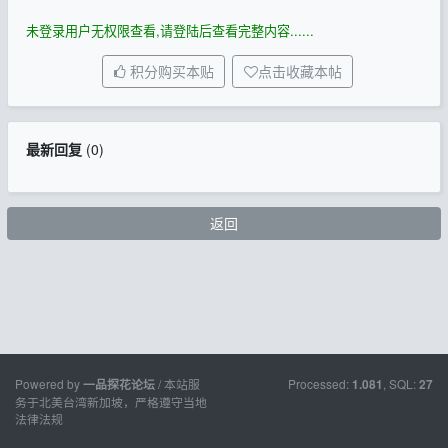
未登录用户无权限查看,请登陆后查看完整内容......
积分购买本贴
点击收藏本帖
最新回复
(
0
)
返回
Powered by
/ 本站服
Processed:
, SQL:
一品探花论坛
1.081
27
务于北美台湾新加坡，严格遵守当地
法律法规