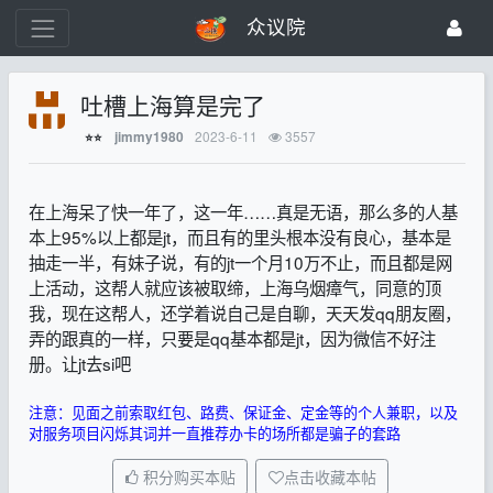
众议院
吐槽上海算是完了
2023-6-11
3557
jimmy1980
⭐⭐
在上海呆了快一年了，这一年……真是无语，那么多的人基
本上95%以上都是jt，而且有的里头根本没有良心，基本是
抽走一半，有妹子说，有的jt一个月10万不止，而且都是网
上活动，这帮人就应该被取缔，上海乌烟瘴气，同意的顶
我，现在这帮人，还学着说自己是自聊，天天发qq朋友圈，
弄的跟真的一样，只要是qq基本都是jt，因为微信不好注
册。让jt去si吧
注意：见面之前索取红包、路费、保证金、定金等的个人兼职，以及
对服务项目闪烁其词并一直推荐办卡的场所都是骗子的套路
积分购买本贴
点击收藏本帖