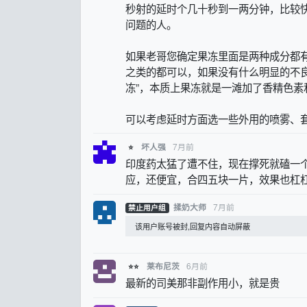
秒射的延时个几十秒到一两分钟，比较
问题的人。
如果老哥您确定果冻里面是两种成分都
之类的都可以，如果没有什么明显的不
冻”，本质上果冻就是一滩加了香精色
可以考虑延时方面选一些外用的喷雾、
7月前
坏人强
⭐
印度药太猛了遭不住，现在撑死就磕一
应，还便宜，合四五块一片，效果也杠
7月前
揉奶大师
禁止用户组
该用户账号被封,回复内容自动屏蔽
6月前
莱布尼茨
⭐⭐
最新的司美那非副作用小，就是贵