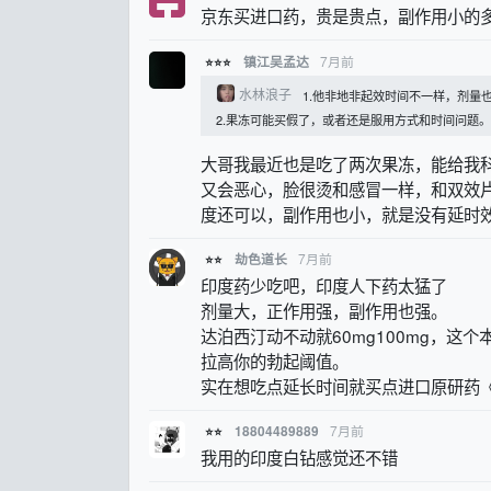
京东买进口药，贵是贵点，副作用小的
7月前
镇江吴孟达
⭐⭐⭐
水林浪子
1.他非地非起效时间不一样，剂量
2.果冻可能买假了，或者还是服用方式和时间问题。 3.
大哥我最近也是吃了两次果冻，能给我
又会恶心，脸很烫和感冒一样，和双效
度还可以，副作用也小，就是没有延时
7月前
劫色道长
⭐⭐
印度药少吃吧，印度人下药太猛了
剂量大，正作用强，副作用也强。
达泊西汀动不动就60mg100mg，
拉高你的勃起阈值。
实在想吃点延长时间就买点进口原研药《
7月前
18804489889
⭐⭐
我用的印度白钻感觉还不错