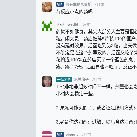
7月前
会开车的老司机
VIP
有反应小点的药吗
7月前
wedbl
⭐⭐⭐
药物不如健身，其实大部分人主要是担心
粒，闲太贵，药店推荐8片装100的国
没有延时效果。后面吃到第3粒，当天做
不确定是吃这个药导致的，后面又吃了
花将近100块在药店买了一个蓝色药丸
疼，疼了7天。后面再也不吃了，反正
7月前
水林浪子
一品才子
1.他非地非起效时间不一样，剂量也会
小时内会稳定一些。
2.果冻可能买假了，或者还是服用方式
3.老哥你达泊西汀过敏，以后含达泊西
7月前
cingety
VIP