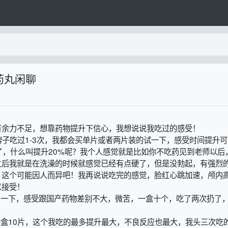
药丸闲聊
有余力不足，想靠药物提升下信心，我想说说我吃过的感受！
牌子吃过1-3次，我都会买单片或者两片装的试一下，感受时间提升可
了，什么叫提升20%呢？我个人感觉就是比如你不吃药见到老师以后
之后我就是在洗澡的时候就感觉已经有点硬了，但是没勃起，有强烈
，这个可能因人而异吧！我再说说吃完的感觉，脸红心跳加速，颅内
以接受！
了一下，感受跟国产药物差别不大，微苦，一盒十个，吃了两次扔了
一盒10片，这个我吃的最多提升最大，不良反应也最大，我头三次吃