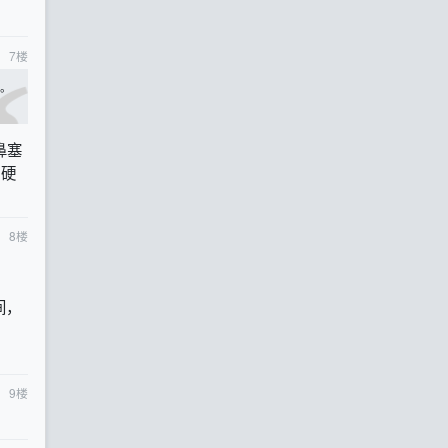
7
楼
些。
鼻塞
，硬
8
楼
间，
9
楼