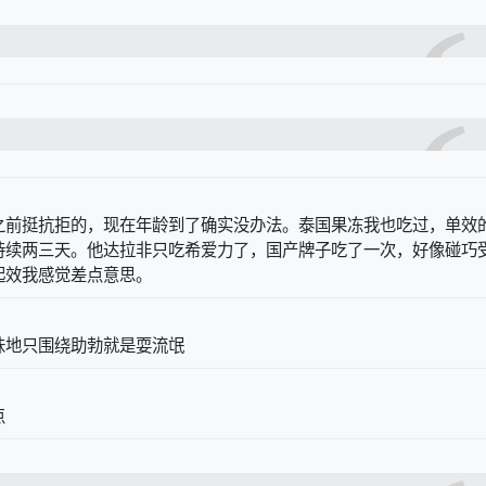
之前挺抗拒的，现在年龄到了确实没办法。泰国果冻我也吃过，单效
持续两三天。他达拉非只吃希爱力了，国产牌子吃了一次，好像碰巧
起效我感觉差点意思。
味地只围绕助勃就是耍流氓
点