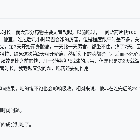
时长，而大部分药物主要是管勃起。以前吃过，一问蓝药片快100
产，便宜。吃过后几小时鸡巴会涨的厉害，但是程度跟平时差不多，关
完，第3天开始浑身酸痛，一天比一天厉害，都坐不住，痛了7天。
第4粒，结果这次第2天就开始痛，然后剩下的药都扔了。后面不死心
，起效是比之前的快，几十分钟鸡巴就涨的厉害，但是也是第2天就浑
不管时长，我勃起又没问题，吃药还要副作用
影响效果，吃的饱不饱也会影响吸收，相对来说，他非在吃完后的24-
和时间问题。
汀的成分别吃了。