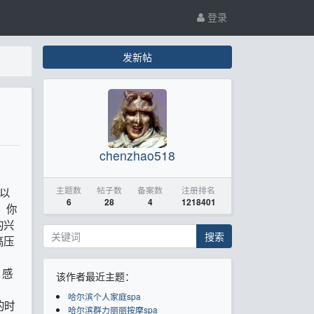
登录
发新帖
chenzhao518
主题数
帖子数
备案数
注册排名
以
6
28
4
1218401
，你
的兴
搜索
高压
，感
该作者最近主题：
哈尔滨个人家庭spa
的时
哈尔滨群力丽丽按摩spa