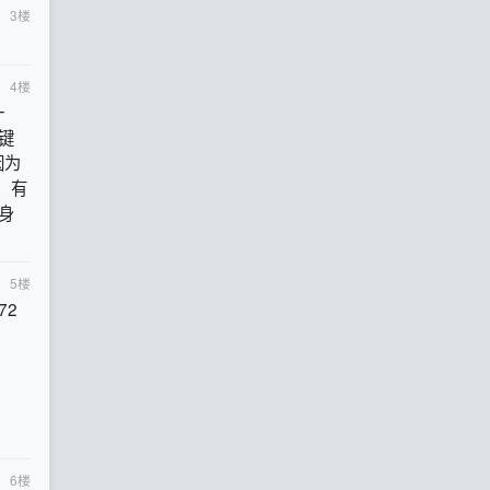
3
楼
4
楼
一
键
因为
，有
身
5
楼
72
6
楼