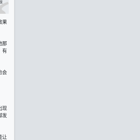
很
效果
地那
，有
也会
出现
脚发
能让