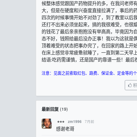
候整体感觉跟国产药物提升的多，在我问老师
大，但是在硬度和兴奋度直接拉满了，事后的
四次的时候事情开始不对劲了，到了教室以后
还打不出来必须坐起来，搞的我很难受，也很尴
的钱花了最后亲亲抱抱没有举高高，毕竟因为
态不好，钱照给最后没办正事！我以为这就是
顶着难受的状态把事办完了，在回家的路上开
在床上感觉非常疲惫就睡了，一直到第二天早
结语:吃药需谨慎，还是国产的靠谱一些！最后
注意：见面之前索取红包、路费、保证金、定金等的个
最新回复
(
19
)
7月前
zm1996
⭐⭐⭐
感谢老哥