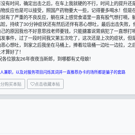
有没有时间，确定出击之后，在车上我就硬的不行，时间上的提升还
药物反应也是可以接受，照国产药物要大一些，记得要多喝水！但是
我就有了严重的不良反应，躺在床上感觉食道里一直有股气想打嗝，
尬，持续了30分钟症状还有然后还伴有恶心想吐，最后出击失败，
自己的原因我也不好意思找老师要钱，只能搪塞说胃病犯了一直想打
偶发事件，过了一段时间我又第五次吃了，这次还是上次的症状，但
始恶心想吐，到家之后我坐在马桶上，捧着垃圾桶一边吐一边拉，之
上才算好了！
祝各位狼友26年夜夜当新郎，到哪都有丈母娘！
人兼职，以及对服务项目闪烁其词并一直推荐办卡的场所都是骗子的套路
积分购买本贴
点击收藏本帖