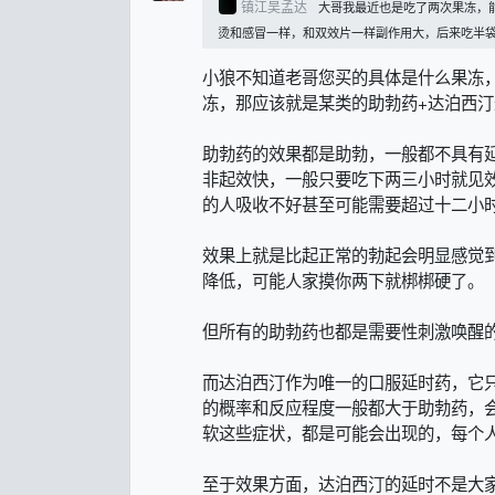
镇江吴孟达
大哥我最近也是吃了两次果冻，
烫和感冒一样，和双效片一样副作用大，后来吃半袋还
小狼不知道老哥您买的具体是什么果冻
冻，那应该就是某类的助勃药+达泊西
助勃药的效果都是助勃，一般都不具有
非起效快，一般只要吃下两三小时就见
的人吸收不好甚至可能需要超过十二小
效果上就是比起正常的勃起会明显感觉
降低，可能人家摸你两下就梆梆硬了。
但所有的助勃药也都是需要性刺激唤醒
而达泊西汀作为唯一的口服延时药，它
的概率和反应程度一般都大于助勃药，
软这些症状，都是可能会出现的，每个
至于效果方面，达泊西汀的延时不是大