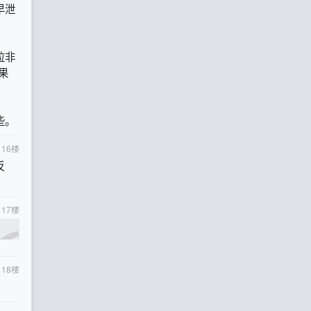
早泄
拉非
果
些。
16
楼
反
17
楼
18
楼