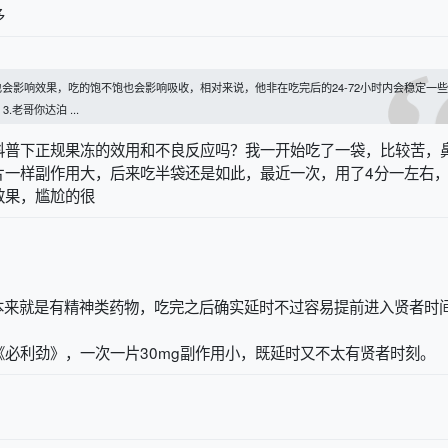
多
也会影响效果，吃的饱不饱也会影响吸收，相对来说，他非在吃完后的24-72小时内会稳定一
老哥你达泊 ...
科普下正规果冻的效用和不良反应吗？我一开始吃了一袋，比较苦，
片一样副作用大，后来吃半袋还是如此，最近一次，用了4分一左右
效果，尴尬的很
这个本来就是有精神类药物，吃完之后确实延时不过容易提前进入贤者时
必利劲》，一次一片30mg副作用小，既延时又不太有贤者时刻。