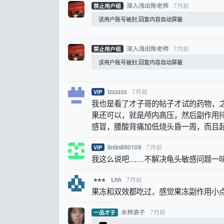
7月前
深入浅出陈老师
禁止用户组
该用户账号被封,回复内容自动屏蔽
7月前
深入浅出陈老师
禁止用户组
该用户账号被封,回复内容自动屏蔽
7月前
lzzzzzz
VIP
我也是看了才子哥的帖子才试的药物，
果还可以，就是颅内高压，然后副作用
感冒，腰酸背痛加低烧头昏一周，而且
7月前
linlin890109
VIP
我这么说吧……不解决龟头敏感问题一
7月前
Lhh
⭐⭐⭐
果冻和双效都吃过，感觉果冻副作用小
7月前
水林浪子
一品才子