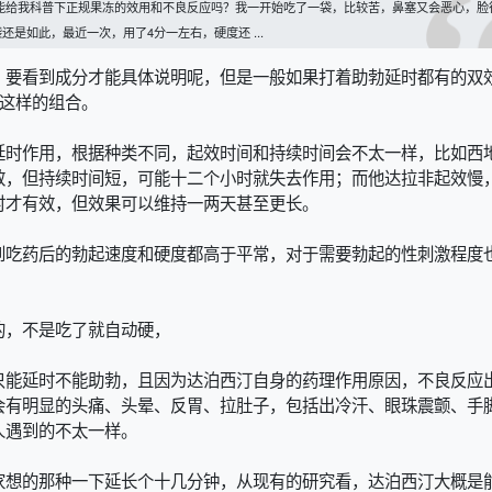
能给我科普下正规果冻的效用和不良反应吗？我一开始吃了一袋，比较苦，鼻塞又会恶心，脸
是如此，最近一次，用了4分一左右，硬度还 ...
，要看到成分才能具体说明呢，但是一般如果打着助勃延时都有的双
汀这样的组合。
延时作用，根据种类不同，起效时间和持续时间会不太一样，比如西
效，但持续时间短，可能十二个小时就失去作用；而他达拉非起效慢
时才有效，但效果可以维持一两天甚至更长。
到吃药后的勃起速度和硬度都高于平常，对于需要勃起的性刺激程度
的，不是吃了就自动硬，
只能延时不能助勃，且因为达泊西汀自身的药理作用原因，不良反应
会有明显的头痛、头晕、反胃、拉肚子，包括出冷汗、眼珠震颤、手
人遇到的不太一样。
家想的那种一下延长个十几分钟，从现有的研究看，达泊西汀大概是