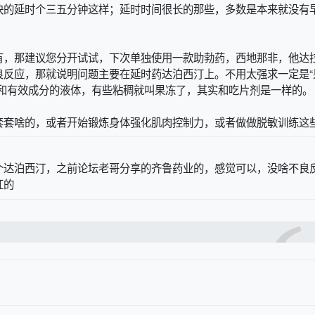
快的延时个三五分钟这样；延时时间很长的那些，多数是本来就没有
有，那建议您分开试试，下次单独使用一款助勃药，西地那非，他达
良反应，那就说明问题主要在延时药达泊西汀上。不用太强求一定是“
素和有效成分的液体，有些粘稠就叫果冻了，其实和吃片剂是一样的。
套套啥的，或者开始锻炼身体强化肌肉控制力，或者做做脱敏训练这
个达泊西汀，之前论坛老哥分享的齐鲁药业的，感觉可以，没啥不良
杠的