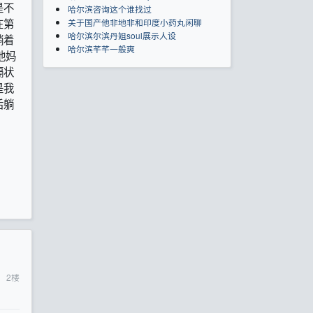
是不
哈尔滨咨询这个谁找过
在第
关于国产他非地非和印度小药丸闲聊
哈尔滨尔滨丹姐soul展示人设
躺着
哈尔滨芊芊一般爽
他妈
嗝状
是我
后躺
2
楼