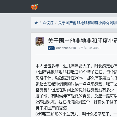
众议院
关于国产他非地非和印度小药丸闲聊
关于国产他非地非和印度小
7月前
4353
chenzhao518
VIP
本人出击多年，近几年年龄大了，时长感觉心
1:国产类他非地非我吃过10个牌子左右，每个
忽略不计，勃起提升在20%，那么有狼友要问
勃起会在老师调情的时候一点点来感觉，吃了
奋感觉！但是在时间上的提升我感觉没有多少
脑子涨，有时候伴有轻微的胃酸，反应一般可
2:泰国果冻，我在抖海刷到这个，好奇买了试
觉不如国产的靠谱！
3:印度三角形的小兰药丸，叫什么名字忘了，