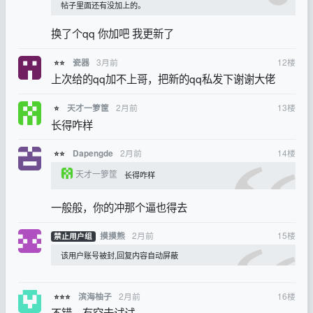
帖子里面还有没加上的。
换了个qq 你加吧 我更新了
3月前
12
楼
瓷器
⭐⭐
上次给的qq加不上哥，把新的qq私发下谢谢大佬
2月前
13
楼
天才一箩筐
⭐
长得咋样
2月前
14
楼
Dapengde
⭐⭐
天才一箩筐
长得咋样
一般般，你的冲那个逼也得去
2月前
15
楼
摸摸熊
禁止用户组
该用户账号被封,回复内容自动屏蔽
2月前
16
楼
滨海柚子
⭐⭐⭐
不错，有空去试试