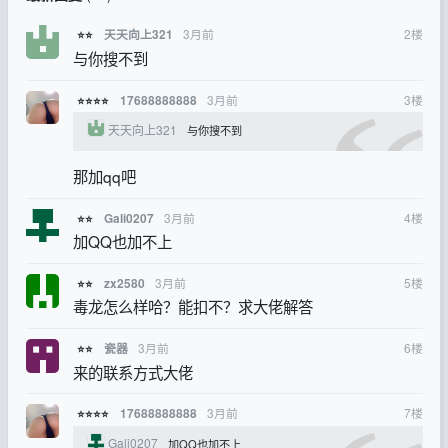
3月前
2
楼
天天向上321
⭐⭐
与你搜不到
3月前
3
楼
17688888888
⭐⭐⭐⭐
天天向上321
与你搜不到
那加qq吧
3月前
4
楼
Gali0207
⭐⭐
加QQ也加不上
3月前
5
楼
zx2580
⭐⭐
毒龙怎么样哈？能扣不？求大佬解答
3月前
6
楼
瓷器
⭐⭐
来的联系方式大佬
3月前
7
楼
17688888888
⭐⭐⭐⭐
Gali0207
加QQ也加不上