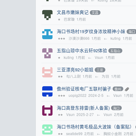
⭐
文昌市嫩妹爽记
文昌
巴家璇
1月前
⭐
海口书场村19岁纹身浓妆精神小妹
海口
沙漠沙漠666
1月前
←
kuting
1月前
⭐⭐⭐
五指山琼中水云轩92体验
五指山
kuting
1月前
←
Vsun
1月前
⭐
三亚漂亮92小姐姐
三亚
勾八上尉
1月前
←
为羽
1月前
⭐⭐
儋州验证核电厂五联村骗子
儋州
uopig2022
2024-2-5
←
Vsun
1月前
⭐⭐⭐
海口高登东排雷(新人备案)
海口
Vsun
2025-2-27
←
Vsun
2月前
⭐⭐
海口书场村黄毛极品大波妹（备案贴）
seatide99
2月前
←
胸奴小金刚
2月前
⭐⭐