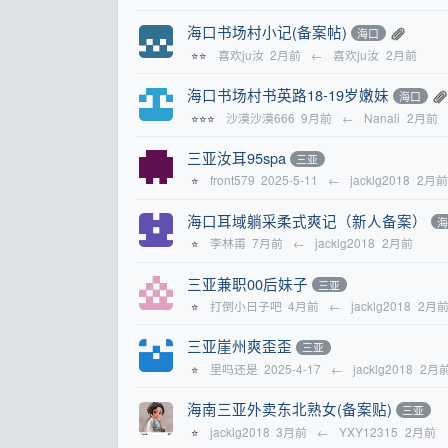
海口书场村小记(备案帖)
海口
喜欢ju汝
2月前
←
喜欢ju汝
2月前
⭐⭐
海口书场村书英路18-19岁嫩妹
海口
沙漠沙漠666
9月前
←
Nanali
2月前
⭐⭐⭐
三亚汝耳95spa
三亚
front579
2025-5-11
←
jacklg2018
2月前
⭐
海口耳域躺采柔式爽记（新人备案）
李林甫
7月前
←
jacklg2018
2月前
⭐
三亚兼职00后妹子
三亚
打倒小日子吧
4月前
←
jacklg2018
2月
⭐
三亚崖州爽歪歪
三亚
里吗还是
2025-4-17
←
jacklg2018
2月
⭐
海南三亚外卖东北熟女(备案贴)
三亚
jacklg2018
3月前
←
YXY12315
2月前
⭐