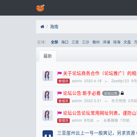
海南
区域：
海口
三亚
三沙
儋州
洋浦
琼海
文昌
全部
最新
关于论坛商务合作（论坛推广）的相
admin
2020-4-18
←
Zasdfg123
9
管理员
论坛公告:新手必看
论坛公告
admin
2022-3-21
←
东方悦悦
2月
管理员
论坛公告论坛常用网址列表，谨防山
admin
8月前
←
长春薇薇
7月前
管理员
三亚崖州云上一号一般爽记，另求资源