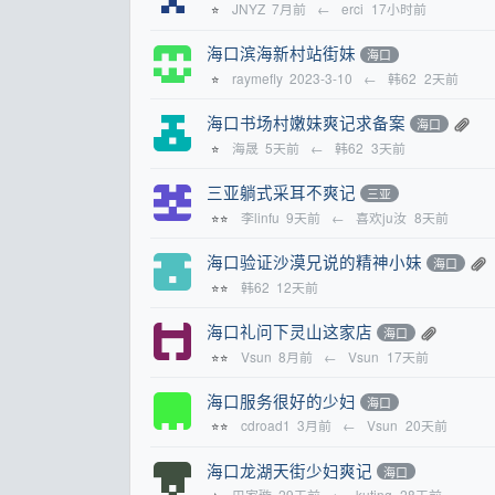
JNYZ
7月前
←
erci
17小时前
⭐
海口滨海新村站街妹
海口
raymefly
2023-3-10
←
韩62
2天前
⭐
海口书场村嫩妹爽记求备案
海口
海晟
5天前
←
韩62
3天前
⭐
三亚躺式采耳不爽记
三亚
李linfu
9天前
←
喜欢ju汝
8天前
⭐⭐
海口验证沙漠兄说的精神小妹
海口
韩62
12天前
⭐⭐
海口礼问下灵山这家店
海口
Vsun
8月前
←
Vsun
17天前
⭐⭐
海口服务很好的少妇
海口
cdroad1
3月前
←
Vsun
20天前
⭐⭐
海口龙湖天街少妇爽记
海口
巴家璇
29天前
←
kuting
28天前