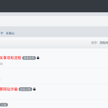
万宁
五指山
排序：
回帖
关事项和流程
商务合作
月前
前
寨网站诈骗
论坛公告
三亚