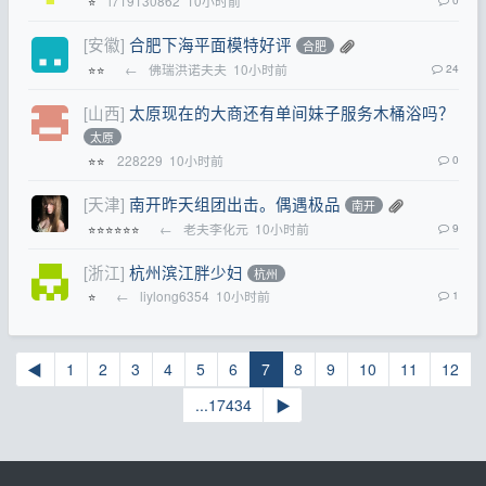
l719130862
10小时前
⭐
[安徽]
合肥下海平面模特好评
合肥
←
佛瑞洪诺夫夫
10小时前
24
⭐⭐
[山西]
太原现在的大商还有单间妹子服务木桶浴吗？
太原
228229
10小时前
0
⭐⭐
[天津]
南开昨天组团出击。偶遇极品
南开
←
老夫李化元
10小时前
9
⭐⭐⭐⭐⭐⭐
[浙江]
杭州滨江胖少妇
杭州
←
liylong6354
10小时前
1
⭐
◀
1
2
3
4
5
6
7
8
9
10
11
12
...17434
▶