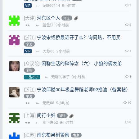
←
a4866114
9小时前
7
VIP
[天津]
河东区个人
河东
←
蓝色江
9小时前
5
⭐⭐
[浙江]
宁波宋绍桥最近开了么？询问贴，不用买
宁波
←
无敌66
9小时前
1
VIP
[众议院]
闲聊生活的碎碎念（六） 小狼的俩表弟
闲聊
←
无聊的学子
9小时前
8
一品才子
[浙江]
宁波邱隘00年极品舞蹈老师92推油（备案帖）
宁波
←
无敌66
9小时前
10
⭐⭐
[上海]
闵行少妇
闵行
←
柳下惠52
9小时前
3
⭐⭐
[江苏]
南京柏果树警察
南京