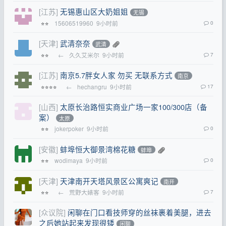
[江苏]
无锡惠山区大奶姐姐
无锡
15606519960
9小时前
0
⭐⭐
[天津]
武清奈奈
武清
←
久久艾米尔
9小时前
7
⭐⭐
[江苏]
南京5.7胖女人家 勿买 无联系方式
南京
←
hechangru
9小时前
17
⭐⭐⭐⭐
[山西]
太原长治路恒实商业广场一家100/300店（备
案）
太原
jokerpoker
9小时前
0
⭐⭐
[安徽]
蚌埠恒大御景湾棉花糖
蚌埠
wodimaya
9小时前
0
⭐⭐
[天津]
天津南开天塔风景区公寓爽记
南开
←
荒野大婊客
9小时前
7
⭐⭐
[众议院]
闲聊在门口看技师穿的丝袜裹着美腿，进去
之后她站起来发现很矮
闲聊