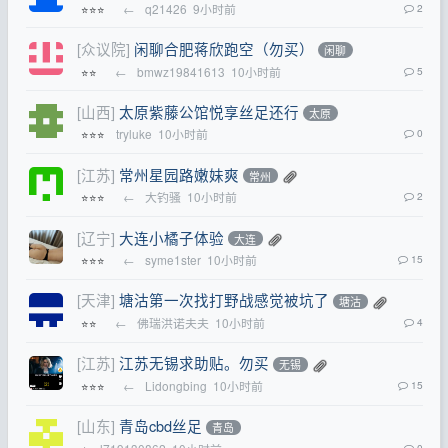
←
q21426
9小时前
2
⭐⭐⭐
[众议院]
闲聊合肥蒋欣跑空（勿买）
闲聊
←
bmwz19841613
10小时前
5
⭐⭐
[山西]
太原紫藤公馆悦享丝足还行
太原
tryluke
10小时前
0
⭐⭐⭐
[江苏]
常州星园路嫩妹爽
常州
←
大钓骚
10小时前
2
⭐⭐⭐
[辽宁]
大连小橘子体验
大连
←
syme1ster
10小时前
15
⭐⭐⭐
[天津]
塘沽第一次找打野战感觉被坑了
塘沽
←
佛瑞洪诺夫夫
10小时前
4
⭐⭐
[江苏]
江苏无锡求助贴。勿买
无锡
←
Lidongbing
10小时前
15
⭐⭐⭐
[山东]
青岛cbd丝足
青岛
0