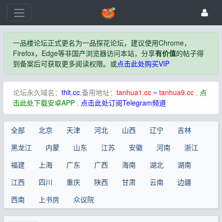
一品楼论坛正式更名为一品探花论坛，建议使用Chrome，
Firefox，Edge等非国产浏览器访问本站，分享
有价值
的帖子得
到备案后可获取更多阅读权限。或
点击此处购买VIP
论坛永久域名：
thlt.cc
,备用地址：
tanhua1.cc
~
tanhua9.cc
,
点
击此处下载安卓APP
,
点击此处订阅Telegram频道
全部
北京
天津
河北
山西
辽宁
吉林
黑龙江
内蒙
山东
江苏
安徽
河南
浙江
福建
上海
广东
广西
海南
湖北
湖南
江西
四川
重庆
陕西
甘肃
云南
边疆
西南
上书房
众议院