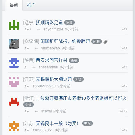
最新
推广
[辽宁]
抚顺精彩足道
抚顺
←
zhydhr1234
9小时前
1
⭐⭐⭐
[众议院]
闲聊新鲜战报，约操胖妞
闲聊
←
yiluxiaoyao
9小时前
6
⭐⭐
[陕西]
西安求问吉祥村
西安
←
finesanddai
9小时前
4
⭐
[江苏]
无锡堰桥大胸少妇
无锡
15606519960
9小时前
0
⭐⭐
[浙江]
宁波浙江镇海庄市老街10多个老姐姐可以泻火
宁波
←
lnswal
9小时前
10
⭐⭐
[江苏]
无锡民丰一般（勿买）
无锡
ss89887351
9小时前
0
⭐⭐